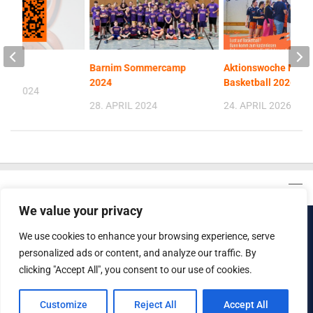
Barnim Sommercamp
Aktionswoche Mäd
2024
Basketball 2026
BER 2024
28. APRIL 2024
24. APRIL 2026
We value your privacy
We use cookies to enhance your browsing experience, serve
Basket Dragons Marzahn e.V. © 2026. Alle Rechte
personalized ads or content, and analyze our traffic. By
vorbehalten.
clicking "Accept All", you consent to our use of cookies.
Customize
Reject All
Accept All