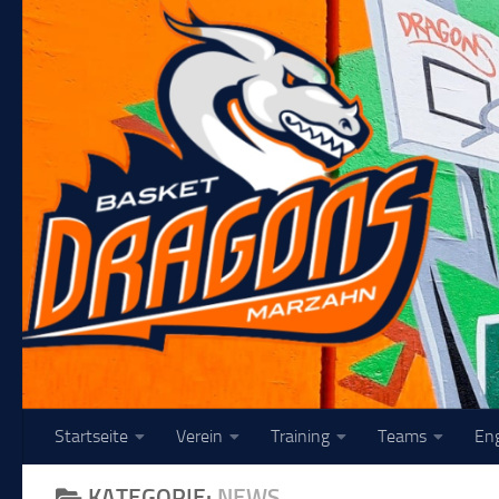
Unter dem Inhalt
Startseite
Verein
Training
Teams
En
KATEGORIE:
NEWS