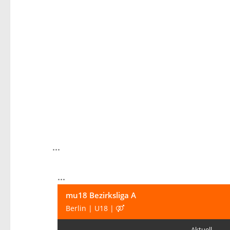
...
...