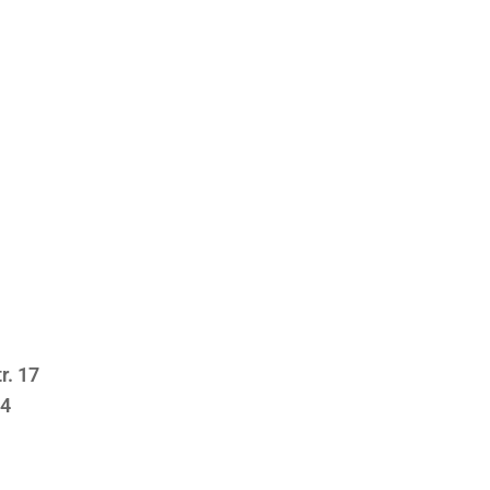
r. 17
24