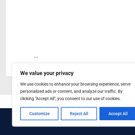
...
We value your privacy
We use cookies to enhance your browsing experience, serve
personalized ads or content, and analyze our traffic. By
clicking "Accept All", you consent to our use of cookies.
Startseite
Verein
Training
Tea
Customize
Reject All
Accept All
Basket Dragons Marzahn e.V. © 2026. Alle Rechte vorbehal