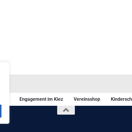
ms
Engagement im Kiez
Vereinsshop
Kindersch
ten.